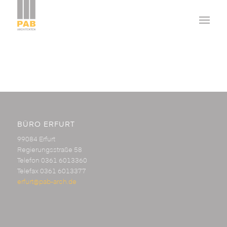
BÜRO ERFURT
99084 Erfurt
Regierungsstraße 58
Telefon 0361 6013360
Telefax 0361 6013377
erfurt@pab-arch.de