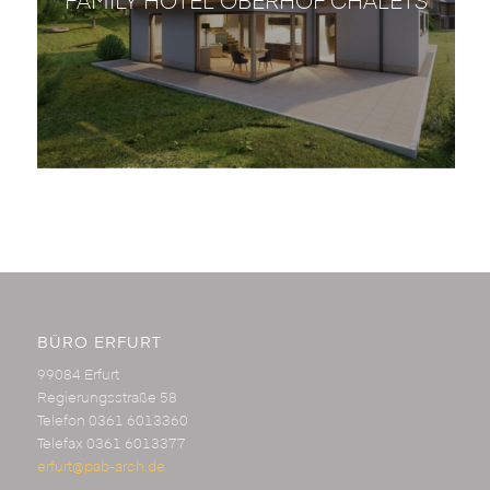
FAMILY HOTEL OBERHOF CHALETS
BÜRO ERFURT
99084 Erfurt
Regierungsstraße 58
Telefon 0361 6013360
Telefax 0361 6013377
erfurt@pab-arch.de