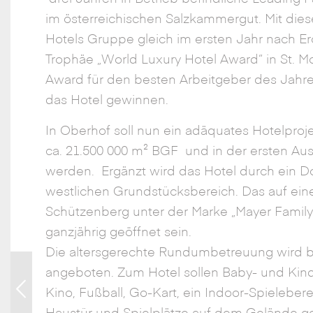
im österreichischen Salzkammergut. Mit die
Hotels Gruppe gleich im ersten Jahr nach Er
Trophäe „World Luxury Hotel Award“ in St. 
Award für den besten Arbeitgeber des Jahres
das Hotel gewinnen.
In Oberhof soll nun ein adäquates Hotelproje
ca. 21.500 000 m² BGF und in der ersten Ausb
werden. Ergänzt wird das Hotel durch ein Do
westlichen Grundstücksbereich. Das auf ein
Schützenberg unter der Marke „Mayer Family
ganzjährig geöffnet sein.
Die altersgerechte Rundumbetreuung wird b
angeboten. Zum Hotel sollen Baby- und Kind
Family Hotel Oberhof
Kino, Fußball, Go-Kart, ein Indoor-Spielebere