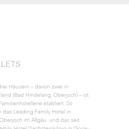
ALETS
drei Häusern – davon zwei in
land (Bad Hindelang, Oberjoch) – ist
amilienhotellerie etabliert. So
h das Leading Family Hotel in
 Oberjoch im Allgäu und das seit
Family Hotel Dachsteinkönig in Gosau