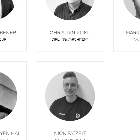
ÖBENER
CHRISTIAN KLIMT
MARK
IEUR
DIPL. ING. /ARCHITEKT
M.A
YEN HAI
NICK PATZELT
KTUR
B.A. ARCHITEKTUR