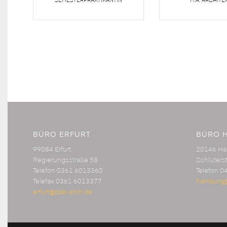
BÜRO ERFURT
BÜRO 
99084 Erfurt
20146 H
Regierungsstraße 58
Schlüters
Telefon 0361 6013360
Telefon 0
Telefax 0361 6013377
hamburg@
erfurt@pab-arch.de