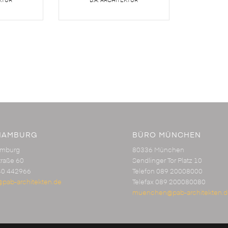
HAMBURG
BÜRO MÜNCHEN
amburg
80336 München
traße 60
Sendlinger Tor Platz 10
40 442966
Telefon 089 20008000
pab-architekten.de
Telefax 089 200080080
muenchen@pab-architekten.