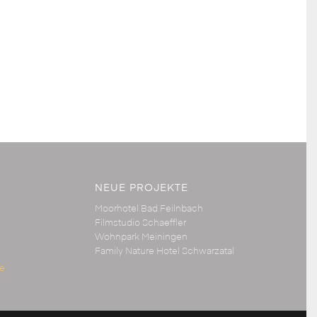
NEUE PROJEKTE
Moorhotel Bad Feilnbach
Filmstudio Schaeffler
Wohnpark Meiningen
Family Nature Hotel Schwarzatal
de