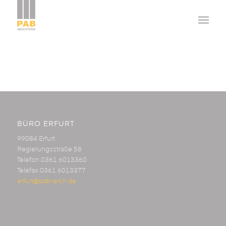
BÜRO ERFURT
99084 Erfurt
Regierungsstraße 58
Telefon 0361 6013360
Telefax 0361 6013377
erfurt@pab-arch.de