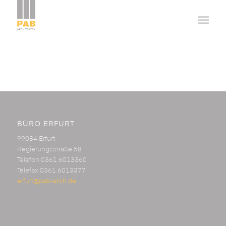
BÜRO ERFURT
99084 Erfurt
Regierungsstraße 58
Telefon 0361 6013360
Telefax 0361 6013377
erfurt@pab-arch.de