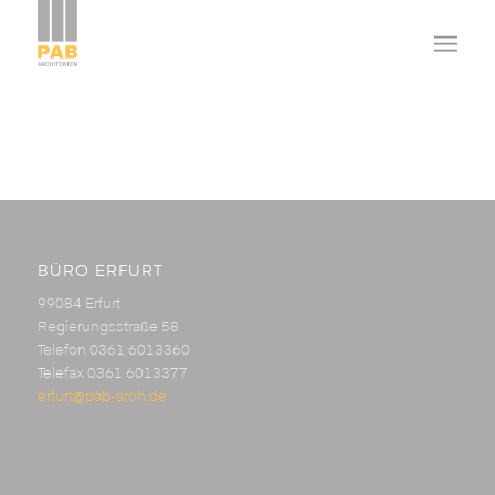
BÜRO ERFURT
99084 Erfurt
Regierungsstraße 58
Telefon 0361 6013360
Telefax 0361 6013377
erfurt@pab-arch.de