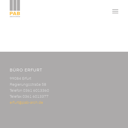
BÜRO ERFURT
99084 Erfurt
Regierungsstraße 58
Telefon 0361 6013360
Telefax 0361 6013377
erfurt@pab-arch.de